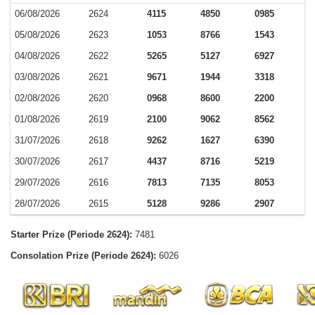
06/08/2026
2624
4115
4850
0985
05/08/2026
2623
1053
8766
1543
04/08/2026
2622
5265
5127
6927
03/08/2026
2621
9671
1944
3318
02/08/2026
2620
0968
8600
2200
01/08/2026
2619
2100
9062
8562
31/07/2026
2618
9262
1627
6390
30/07/2026
2617
4437
8716
5219
29/07/2026
2616
7813
7135
8053
28/07/2026
2615
5128
9286
2907
Starter Prize (Periode 2624):
7481
Consolation Prize (Periode 2624):
6026